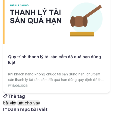
Quy trình thanh lý tài sản cầm đồ quá hạn đúng
luật
Khi khách hàng không chuộc tài sản đúng hạn, chủ tiệm
cần thanh lý tài sản cầm đồ quá hạn đúng quy định để thu
hồi vốn và tránh tranh chấp. Bài viết hướng dẫn chi tiết quy
15/06/2026
trình thanh lý đúng luật.
Thẻ tag
bài viết
luật cho vay
Danh mục bài viết