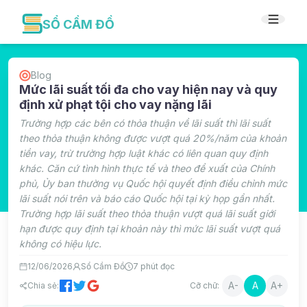
SỔ CẦM ĐỒ
Blog
Mức lãi suất tối đa cho vay hiện nay và quy
định xử phạt tội cho vay nặng lãi
Trường hợp các bên có thỏa thuận về lãi suất thì lãi suất
theo thỏa thuận không được vượt quá 20%/năm của khoản
tiền vay, trừ trường hợp luật khác có liên quan quy định
khác. Căn cứ tình hình thực tế và theo đề xuất của Chính
phủ, Ủy ban thường vụ Quốc hội quyết định điều chỉnh mức
lãi suất nói trên và báo cáo Quốc hội tại kỳ họp gần nhất.
Trường hợp lãi suất theo thỏa thuận vượt quá lãi suất giới
hạn được quy định tại khoản này thì mức lãi suất vượt quá
không có hiệu lực.
12/06/2026
Sổ Cầm Đồ
7
phút đọc
A-
A
A+
Chia sẻ:
Cỡ chữ: