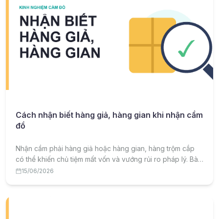
Cách nhận biết hàng giả, hàng gian khi nhận cầm
đồ
Nhận cầm phải hàng giả hoặc hàng gian, hàng trộm cắp
có thể khiến chủ tiệm mất vốn và vướng rủi ro pháp lý. Bài
viết hướng dẫn cách nhận biết hàng giả, hàng gian và quy
15/06/2026
trình phòng tránh khi nhận cầm đồ.