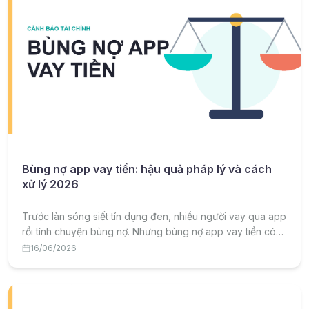
Bùng nợ app vay tiền: hậu quả pháp lý và cách
xử lý 2026
Trước làn sóng siết tín dụng đen, nhiều người vay qua app
rồi tính chuyện bùng nợ. Nhưng bùng nợ app vay tiền có
hậu quả pháp lý gì và nên xử lý ra sao cho đúng? Bài viết
16/06/2026
phân tích chi tiết.