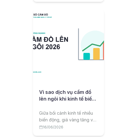
chuyển sang phần mềm quản
lý cầm đồ một cách hiệu quả,
ít rủi ro.
Vì sao dịch vụ cầm đồ
lên ngôi khi kinh tế biến
động 2026?
Giữa bối cảnh kinh tế nhiều
biến động, giá vàng tăng và
tín dụng đen bị siết, dịch vụ
16/06/2026
cầm đồ hợp pháp đang trở