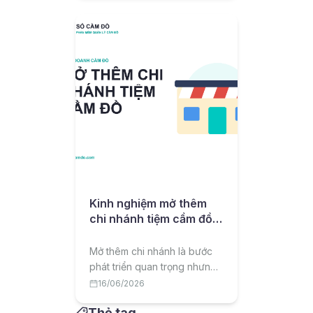
thành kênh vay vốn được
nhiều người tìm đến. Bài viết
phân tích xu hướng này và
cơ hội cho chủ tiệm.
Kinh nghiệm mở thêm
chi nhánh tiệm cầm đồ
thành công
Mở thêm chi nhánh là bước
phát triển quan trọng nhưng
nhiều rủi ro của một tiệm cầm
16/06/2026
đồ. Bài viết chia sẻ kinh
Thẻ tag
nghiệm về thời điểm, vốn, địa