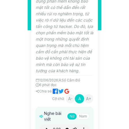
dụng phần mềm không bảo
mật tốt có thể dẫn đến rất
nhiều rủi ro nghiêm trọng, từ
việc rò rỉ dữ liệu đến các cuộc
tấn công từ hacker. Do đó, lựa
chọn phần mềm bảo mật tốt là
một trong những quyết định
quan trọng mà mỗi chủ tiệm
cầm đồ cần phải thực hiện để
bảo vệ không chỉ tài sản của
mình mà còn bảo vệ sự tin
tưởng của khách hàng.
12/06/2026
Sổ Cầm Đồ
6
phút đọc
Chia sẻ:
A-
A
A+
Cỡ chữ:
Nghe bài
Nữ
Nam
viết