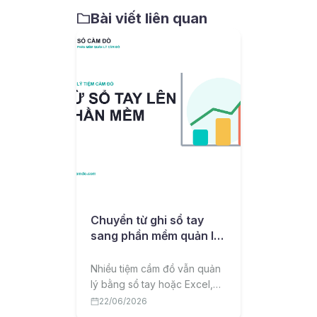
Bài viết liên quan
Chuyển từ ghi sổ tay
sang phần mềm quản lý
cầm đồ: lộ trình cho chủ
tiệm
Nhiều tiệm cầm đồ vẫn quản
lý bằng sổ tay hoặc Excel,
dễ sai sót và thất thoát. Bài
22/06/2026
viết hướng dẫn lộ trình