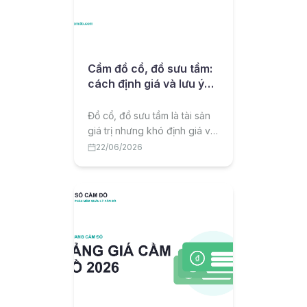
Cầm đồ cổ, đồ sưu tầm:
cách định giá và lưu ý
quan trọng
Đồ cổ, đồ sưu tầm là tài sản
giá trị nhưng khó định giá và
tiềm ẩn rủi ro thật giả. Bài viết
22/06/2026
chia sẻ cách định giá, lãi suất
và lưu ý quan trọng khi cầm
đồ cổ, đồ sưu tầm.