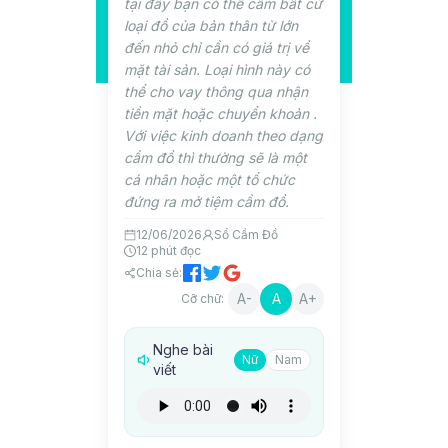
tại đây bạn có thể cầm bất cứ
loại đồ của bản thân từ lớn
đến nhỏ chỉ cần có giá trị về
mặt tài sản. Loại hình này có
thể cho vay thông qua nhận
tiền mặt hoặc chuyển khoản .
Với việc kinh doanh theo dạng
cầm đồ thì thường sẽ là một
cá nhân hoặc một tổ chức
đứng ra mở tiệm cầm đồ.
12/06/2026
Sổ Cầm Đồ
12
phút đọc
Chia sẻ:
A-
A
A+
Cỡ chữ:
Nghe bài
Nữ
Nam
viết