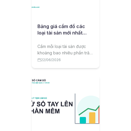
Bảng giá cầm đồ các
loại tài sản mới nhất
2026
Cầm mỗi loại tài sản được
khoảng bao nhiêu phần trăm
giá trị? Bài viết tổng hợp
22/06/2026
bảng giá cầm đồ tham khảo
2026 theo từng loại tài sản
và lưu ý để cầm được giá tốt.