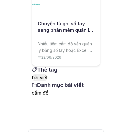
Chuyển từ ghi sổ tay
sang phần mềm quản lý
cầm đồ: lộ trình cho chủ
tiệm
Nhiều tiệm cầm đồ vẫn quản
lý bằng sổ tay hoặc Excel,
dễ sai sót và thất thoát. Bài
22/06/2026
viết hướng dẫn lộ trình
Thẻ tag
chuyển sang phần mềm quản
lý cầm đồ một cách hiệu quả,
bài viết
ít rủi ro.
Danh mục bài viết
cầm đồ