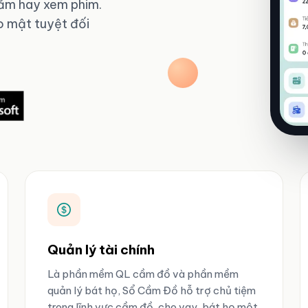
 sắm hay xem phim.
bảo mật tuyệt đối
Quản lý tài chính
Là phần mềm QL cầm đồ và phần mềm
quản lý bát họ, Sổ Cầm Đồ hỗ trợ chủ tiệm
trong lĩnh vực cầm đồ, cho vay, bát họ một