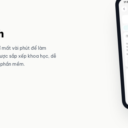
h
ỉ mất vài phút để làm
được sắp xếp khoa học, dễ
g phần mềm.