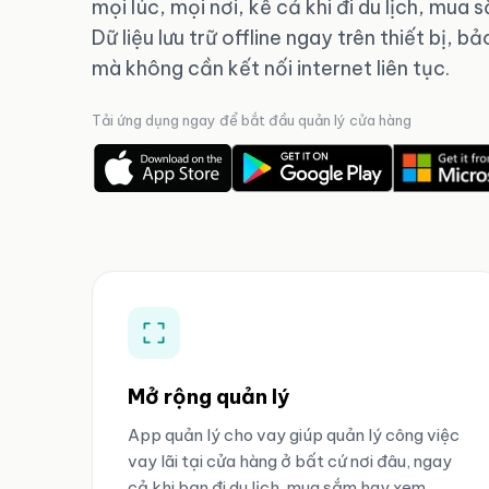
mọi lúc, mọi nơi, kể cả khi đi du lịch, mua
Dữ liệu lưu trữ offline ngay trên thiết bị, 
mà không cần kết nối internet liên tục.
Tải ứng dụng ngay để bắt đầu quản lý cửa hàng
Mở rộng quản lý
App quản lý cho vay giúp quản lý công việc
vay lãi tại cửa hàng ở bất cứ nơi đâu, ngay
cả khi bạn đi du lịch, mua sắm hay xem