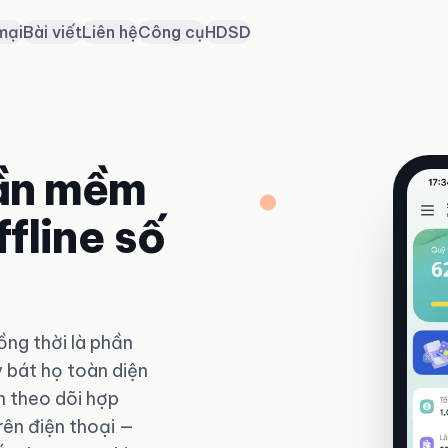
mại
Bài viết
Liên hệ
Công cụ
HDSD
ần mềm
fline số
ng thời là phần
 bát họ toàn diện
n theo dõi hợp
rên điện thoại —