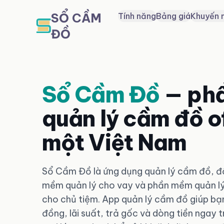
SỔ CẦM
Tính năng
Bảng giá
Khuyến 
ĐỒ
Sổ Cầm Đồ
— ph
quản lý cầm đồ of
một Việt Nam
Sổ Cầm Đồ là ứng dụng quản lý cầm đồ, đồ
mềm quản lý cho vay và phần mềm quản lý
cho chủ tiệm. App quản lý cầm đồ giúp bạ
đồng, lãi suất, trả gốc và dòng tiền ngay t