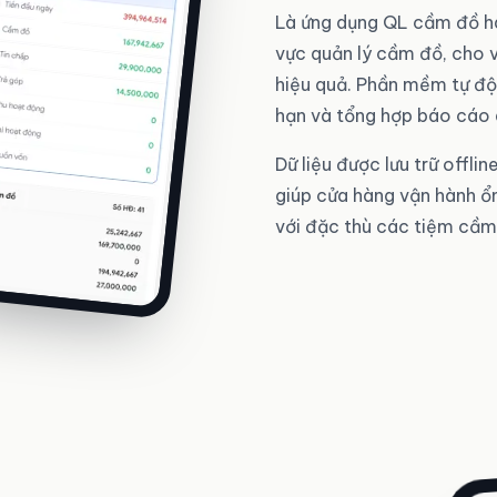
Là ứng dụng QL cầm đồ hà
vực quản lý cầm đồ, cho v
hiệu quả. Phần mềm tự độn
hạn và tổng hợp báo cáo d
Dữ liệu được lưu trữ offli
giúp cửa hàng vận hành ổ
với đặc thù các tiệm cầm 