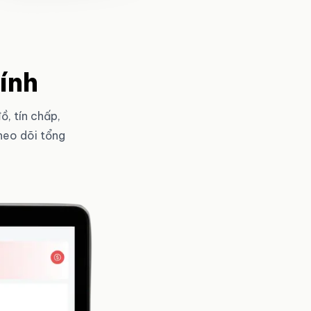
tính
, tín chấp,
heo dõi tổng