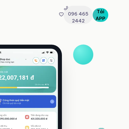
Tải
096 465
APP
2442