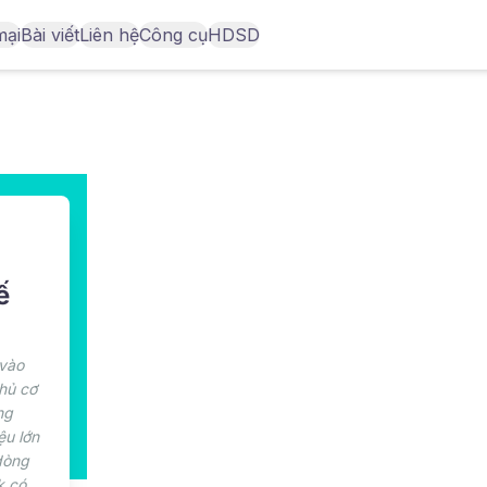
mại
Bài viết
Liên hệ
Công cụ
HDSD
ế
 vào
chủ cơ
ng
ệu lớn
 dòng
k có