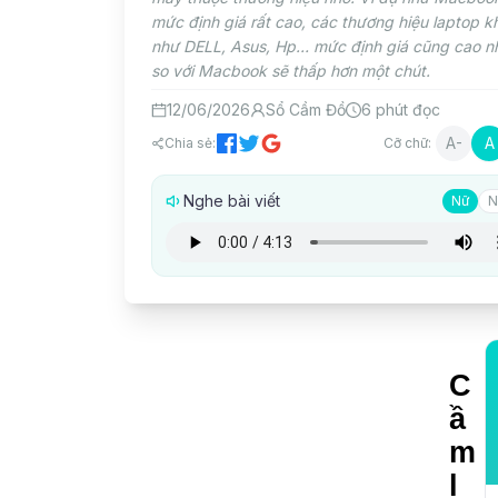
mức định giá rất cao, các thương hiệu laptop k
như DELL, Asus, Hp… mức định giá cũng cao 
so với Macbook sẽ thấp hơn một chút.
12/06/2026
Sổ Cầm Đồ
6
phút đọc
A-
A
Chia sẻ:
Cỡ chữ:
Nghe bài viết
Nữ
N
C
ầ
m
l