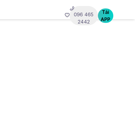
Tải
096 465
APP
2442