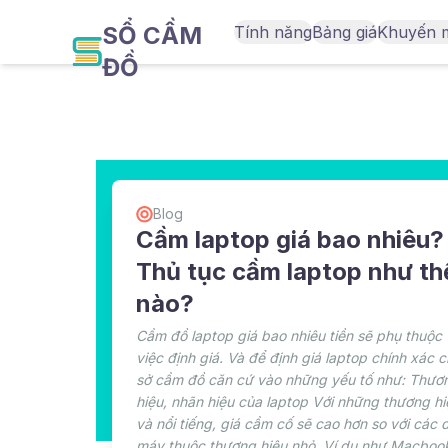
SỔ CẦM
Tính năng
Bảng giá
Khuyến 
ĐỒ
Blog
Cầm laptop giá bao nhiêu?
Thủ tục cầm laptop như th
nào?
Cầm đồ laptop giá bao nhiêu tiền sẽ phụ thuộc
việc định giá. Và để định giá laptop chính xác 
sở cầm đồ căn cứ vào những yếu tố như: Thươ
hiệu, nhãn hiệu của laptop Với những thương hi
và nổi tiếng, giá cầm cố sẽ cao hơn so với các
máy thuộc thương hiệu nhỏ. Ví dụ như Macboo