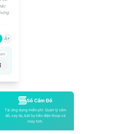
hác
nhưng
A+
am
Sổ Cầm Đồ
Tải ứng dụng miễn phí. Quản lý cầm
đồ, vay lãi, bát họ trên điện thoại và
máy tính.