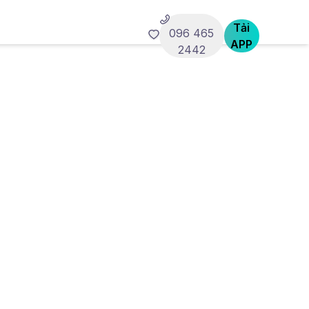
Tải
096 465
APP
2442