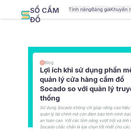
SỔ CẦM
Tính năng
Bảng giá
Khuyến 
ĐỒ
Blog
Lợi ích khi sử dụng phần 
quản lý cửa hàng cầm đồ
Socado so với quản lý tru
thống
Sử dụng Socado không chỉ giúp nâng cao hiệu
quản lý tài chính mà còn đảm bảo tính minh bạ
an toàn cao. Với các tính năng vượt trội và linh 
Socado chắc chắn là lựa chọn tốt nhất cho các