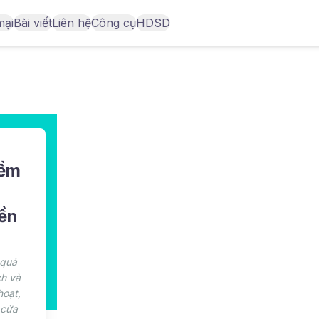
mại
Bài viết
Liên hệ
Công cụ
HDSD
mềm
yền
 quả
ch và
hoạt,
 cửa