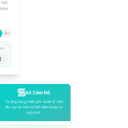
 các
 hôm
A+
am
Sổ Cầm Đồ
Tải ứng dụng miễn phí. Quản lý cầm
đồ, vay lãi, bát họ trên điện thoại và
máy tính.