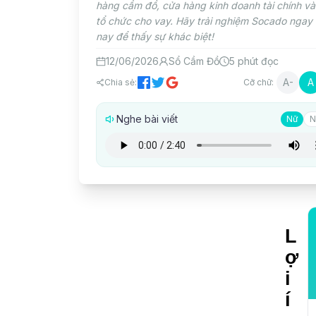
hàng cầm đồ, cửa hàng kinh doanh tài chính và
tổ chức cho vay. Hãy trải nghiệm Socado ngay
nay để thấy sự khác biệt!
12/06/2026
Sổ Cầm Đồ
5
phút đọc
A-
A
Chia sẻ:
Cỡ chữ:
Nghe bài viết
Nữ
N
L
ợ
i
í