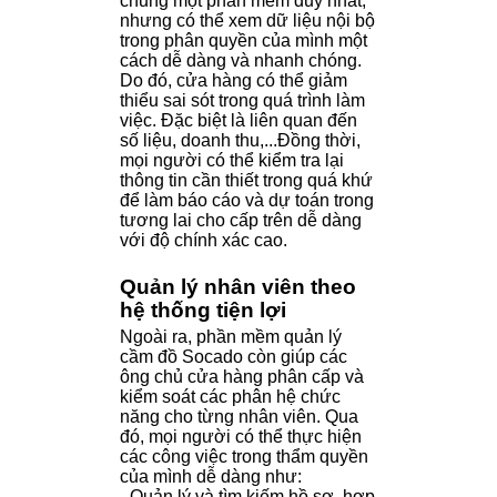
chung một phần mềm duy nhất,
nhưng có thể xem dữ liệu nội bộ
trong phân quyền của mình một
cách dễ dàng và nhanh chóng.
Do đó, cửa hàng có thể giảm
thiểu sai sót trong quá trình làm
việc. Đặc biệt là liên quan đến
số liệu, doanh thu,...Đồng thời,
mọi người có thể kiểm tra lại
thông tin cần thiết trong quá khứ
để làm báo cáo và dự toán trong
tương lai cho cấp trên dễ dàng
với độ chính xác cao.
Quản lý nhân viên theo
hệ thống tiện lợi
Ngoài ra, phần mềm quản lý
cầm đồ Socado còn giúp các
ông chủ cửa hàng phân cấp và
kiểm soát các phân hệ chức
năng cho từng nhân viên. Qua
đó, mọi người có thể thực hiện
các công việc trong thẩm quyền
của mình dễ dàng như:
- Quản lý và tìm kiếm hồ sơ, hợp