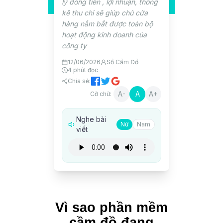
lý dòng tiền , lợi nhuận, thống
kê thu chi sẽ giúp chủ cửa
hàng nắm bắt được toàn bộ
hoạt động kinh doanh của
công ty
12/06/2026
Sổ Cầm Đồ
4
phút đọc
Chia sẻ:
A-
A
A+
Cỡ chữ:
Nghe bài
Nữ
Nam
viết
Vì sao phần mềm
cầm đồ đang