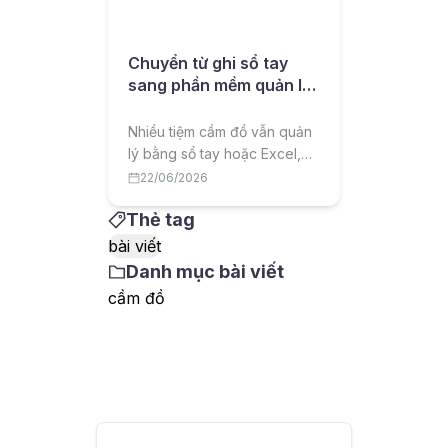
Chuyển từ ghi sổ tay
sang phần mềm quản lý
cầm đồ: lộ trình cho chủ
tiệm
Nhiều tiệm cầm đồ vẫn quản
lý bằng sổ tay hoặc Excel,
dễ sai sót và thất thoát. Bài
22/06/2026
viết hướng dẫn lộ trình
Thẻ tag
chuyển sang phần mềm quản
lý cầm đồ một cách hiệu quả,
bài viết
ít rủi ro.
Danh mục bài viết
cầm đồ