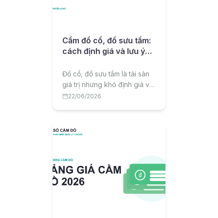
Cầm đồ cổ, đồ sưu tầm:
cách định giá và lưu ý
quan trọng
Đồ cổ, đồ sưu tầm là tài sản
giá trị nhưng khó định giá và
tiềm ẩn rủi ro thật giả. Bài viết
22/06/2026
chia sẻ cách định giá, lãi suất
và lưu ý quan trọng khi cầm
đồ cổ, đồ sưu tầm.