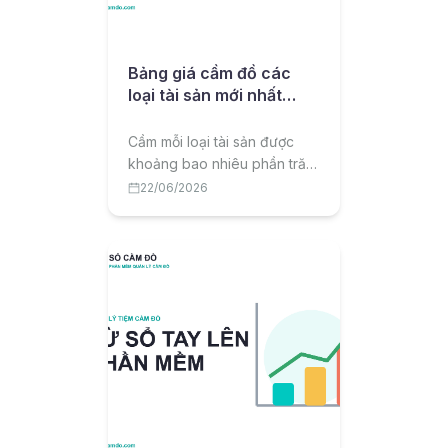
Bảng giá cầm đồ các
loại tài sản mới nhất
2026
Cầm mỗi loại tài sản được
khoảng bao nhiêu phần trăm
giá trị? Bài viết tổng hợp
22/06/2026
bảng giá cầm đồ tham khảo
2026 theo từng loại tài sản
và lưu ý để cầm được giá tốt.