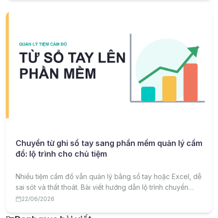
Chuyển từ ghi sổ tay sang phần mềm quản lý cầm
đồ: lộ trình cho chủ tiệm
Nhiều tiệm cầm đồ vẫn quản lý bằng sổ tay hoặc Excel, dễ
sai sót và thất thoát. Bài viết hướng dẫn lộ trình chuyển
sang phần mềm quản lý cầm đồ một cách hiệu quả, ít rủi
22/06/2026
ro.