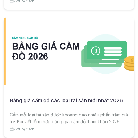
suất và lưu ý quan trọng khi cầm đồ cổ, đồ sưu tầm.
22/06/2026
Bảng giá cầm đồ các loại tài sản mới nhất 2026
Cầm mỗi loại tài sản được khoảng bao nhiêu phần trăm giá
trị? Bài viết tổng hợp bảng giá cầm đồ tham khảo 2026
theo từng loại tài sản và lưu ý để cầm được giá tốt.
22/06/2026