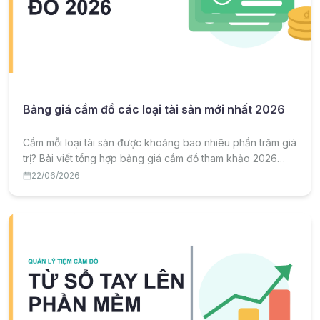
Bảng giá cầm đồ các loại tài sản mới nhất 2026
Cầm mỗi loại tài sản được khoảng bao nhiêu phần trăm giá
trị? Bài viết tổng hợp bảng giá cầm đồ tham khảo 2026
theo từng loại tài sản và lưu ý để cầm được giá tốt.
22/06/2026