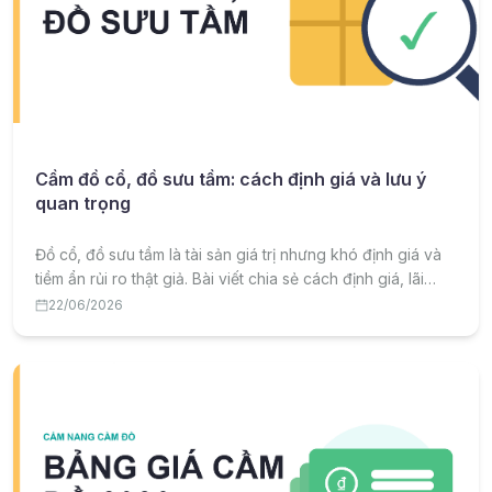
Cầm đồ cổ, đồ sưu tầm: cách định giá và lưu ý
quan trọng
Đồ cổ, đồ sưu tầm là tài sản giá trị nhưng khó định giá và
tiềm ẩn rủi ro thật giả. Bài viết chia sẻ cách định giá, lãi
suất và lưu ý quan trọng khi cầm đồ cổ, đồ sưu tầm.
22/06/2026