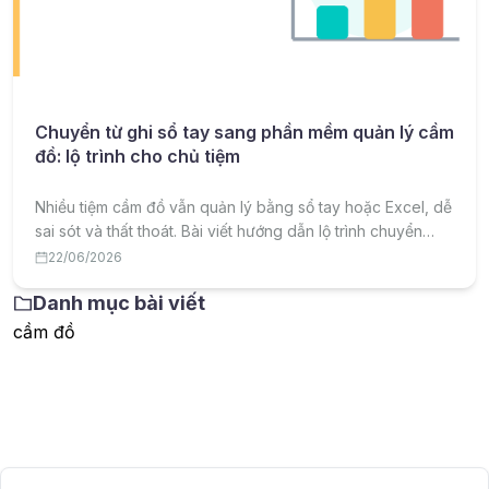
Chuyển từ ghi sổ tay sang phần mềm quản lý cầm
đồ: lộ trình cho chủ tiệm
Nhiều tiệm cầm đồ vẫn quản lý bằng sổ tay hoặc Excel, dễ
sai sót và thất thoát. Bài viết hướng dẫn lộ trình chuyển
sang phần mềm quản lý cầm đồ một cách hiệu quả, ít rủi
22/06/2026
ro.
Danh mục bài viết
cầm đồ