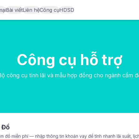
mại
Bài viết
Liên hệ
Công cụ
HDSD
Công cụ hỗ trợ
Bộ công cụ tính lãi và mẫu hợp đồng cho ngành cầm đ
m Đồ
ầm đồ miễn phí — nhập thông tin khoản vay để tính nhanh lãi suất, lịch 