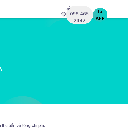
Tải
096 465
APP
2442
ồ
thu tiền và tổng chi phí.