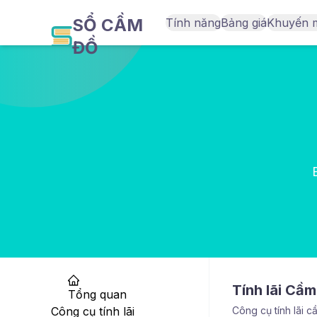
SỔ CẦM
Tính năng
Bảng giá
Khuyến 
ĐỒ
Tính lãi Cầ
Tổng quan
Công cụ tính lãi
Công cụ tính lãi c