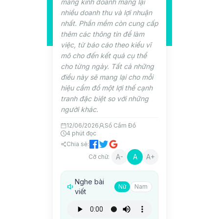
mảng kinh doanh mang lại
nhiều doanh thu và lợi nhuận
nhất. Phần mềm còn cung cấp
thêm các thông tin để làm
việc, từ báo cáo theo kiểu vĩ
mô cho đến kết quả cụ thể
cho từng ngày. Tất cả những
điều này sẽ mang lại cho mỗi
hiệu cầm đồ một lợi thế cạnh
tranh đặc biệt so với những
người khác.
12/06/2026
Sổ Cầm Đồ
4
phút đọc
Chia sẻ:
A-
A
A+
Cỡ chữ:
Nghe bài
Nữ
Nam
viết