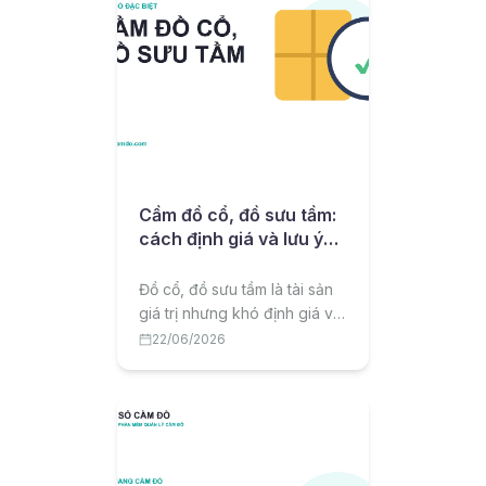
Cầm đồ cổ, đồ sưu tầm:
cách định giá và lưu ý
quan trọng
Đồ cổ, đồ sưu tầm là tài sản
giá trị nhưng khó định giá và
tiềm ẩn rủi ro thật giả. Bài viết
22/06/2026
chia sẻ cách định giá, lãi suất
và lưu ý quan trọng khi cầm
đồ cổ, đồ sưu tầm.