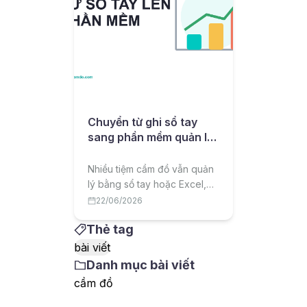
Chuyển từ ghi sổ tay
sang phần mềm quản lý
cầm đồ: lộ trình cho chủ
tiệm
Nhiều tiệm cầm đồ vẫn quản
lý bằng sổ tay hoặc Excel,
dễ sai sót và thất thoát. Bài
22/06/2026
viết hướng dẫn lộ trình
Thẻ tag
chuyển sang phần mềm quản
lý cầm đồ một cách hiệu quả,
bài viết
ít rủi ro.
Danh mục bài viết
cầm đồ