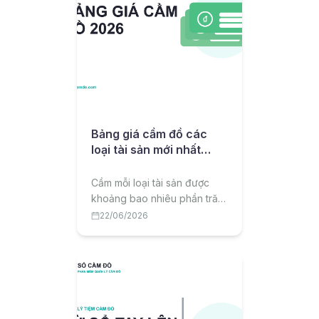
Bảng giá cầm đồ các
loại tài sản mới nhất
2026
Cầm mỗi loại tài sản được
khoảng bao nhiêu phần trăm
giá trị? Bài viết tổng hợp
22/06/2026
bảng giá cầm đồ tham khảo
2026 theo từng loại tài sản
và lưu ý để cầm được giá tốt.