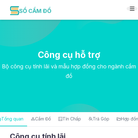
SỔ CẦM ĐỒ
Công cụ hỗ trợ
Bộ công cụ tính lãi và mẫu hợp đồng cho ngành cầm
đồ
Tổng quan
Cầm Đồ
Tín Chấp
Trả Góp
Hợp đồ
Công cụ tính lãi