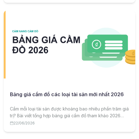
Bảng giá cầm đồ các loại tài sản mới nhất 2026
Cầm mỗi loại tài sản được khoảng bao nhiêu phần trăm giá
trị? Bài viết tổng hợp bảng giá cầm đồ tham khảo 2026
theo từng loại tài sản và lưu ý để cầm được giá tốt.
22/06/2026