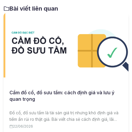
Bài viết liên quan
Cầm đồ cổ, đồ sưu tầm: cách định giá và lưu ý
quan trọng
Đồ cổ, đồ sưu tầm là tài sản giá trị nhưng khó định giá và
tiềm ẩn rủi ro thật giả. Bài viết chia sẻ cách định giá, lãi
suất và lưu ý quan trọng khi cầm đồ cổ, đồ sưu tầm.
22/06/2026