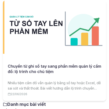
Chuyển từ ghi sổ tay sang phần mềm quản lý cầm
đồ: lộ trình cho chủ tiệm
Nhiều tiệm cầm đồ vẫn quản lý bằng sổ tay hoặc Excel, dễ
sai sót và thất thoát. Bài viết hướng dẫn lộ trình chuyển
sang phần mềm quản lý cầm đồ một cách hiệu quả, ít rủi
22/06/2026
ro.
Danh mục bài viết