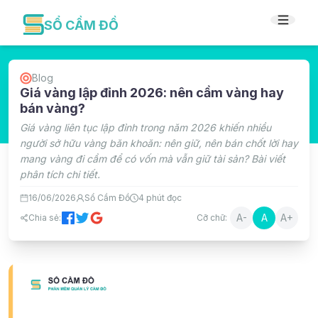
SỔ CẦM ĐỒ
Blog
Giá vàng lập đỉnh 2026: nên cầm vàng hay
bán vàng?
Giá vàng liên tục lập đỉnh trong năm 2026 khiến nhiều
người sở hữu vàng băn khoăn: nên giữ, nên bán chốt lời hay
mang vàng đi cầm để có vốn mà vẫn giữ tài sản? Bài viết
phân tích chi tiết.
16/06/2026
Sổ Cầm Đồ
4
phút đọc
A-
A
A+
Chia sẻ:
Cỡ chữ: