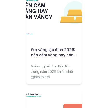
Giá vàng lập đỉnh 2026:
nên cầm vàng hay bán
vàng?
Giá vàng liên tục lập đỉnh
trong năm 2026 khiến nhiều
người sở hữu vàng băn
16/06/2026
khoăn: nên giữ, nên bán chốt
lời hay mang vàng đi cầm để
có vốn mà vẫn giữ tài sản?
Bài viết phân tích chi tiết.