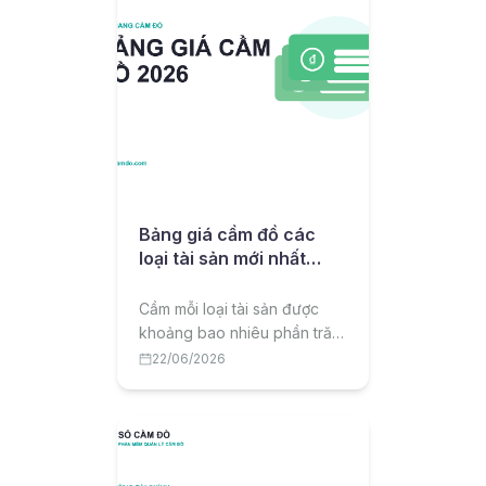
Bảng giá cầm đồ các
loại tài sản mới nhất
2026
Cầm mỗi loại tài sản được
khoảng bao nhiêu phần trăm
giá trị? Bài viết tổng hợp
22/06/2026
bảng giá cầm đồ tham khảo
2026 theo từng loại tài sản
và lưu ý để cầm được giá tốt.